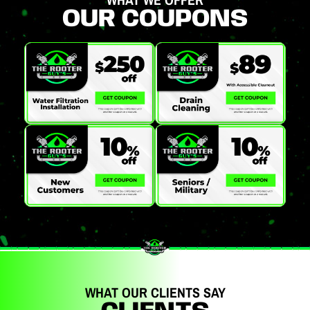
OUR COUPONS
WHAT OUR CLIENTS SAY