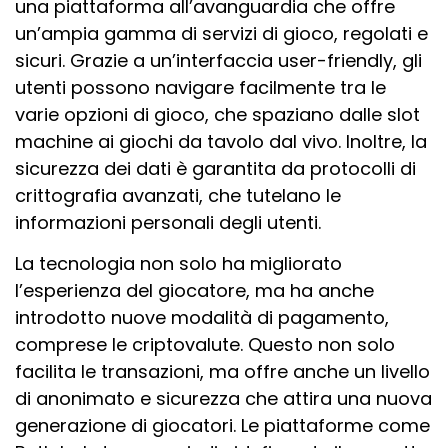
una piattaforma all’avanguardia che offre
un’ampia gamma di servizi di gioco, regolati e
sicuri. Grazie a un’interfaccia user-friendly, gli
utenti possono navigare facilmente tra le
varie opzioni di gioco, che spaziano dalle slot
machine ai giochi da tavolo dal vivo. Inoltre, la
sicurezza dei dati è garantita da protocolli di
crittografia avanzati, che tutelano le
informazioni personali degli utenti.
La tecnologia non solo ha migliorato
l’esperienza del giocatore, ma ha anche
introdotto nuove modalità di pagamento,
comprese le criptovalute. Questo non solo
facilita le transazioni, ma offre anche un livello
di anonimato e sicurezza che attira una nuova
generazione di giocatori. Le piattaforme come