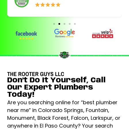
THE ROOTER GUYS LLC
Don’t Do It Yourself, Call
Our Expert Plumbers
Today!
Are you searching online for “best plumber
near me” in Colorado Springs, Fountain,
Monument, Black Forest, Falcon, Larkspur, or
anywhere in El Paso County? Your search