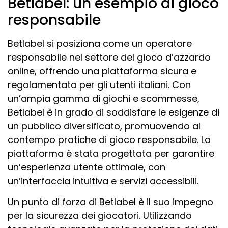
Betlabel: un esempio di gioco
responsabile
Betlabel si posiziona come un operatore
responsabile nel settore del gioco d’azzardo
online, offrendo una piattaforma sicura e
regolamentata per gli utenti italiani. Con
un’ampia gamma di giochi e scommesse,
Betlabel è in grado di soddisfare le esigenze di
un pubblico diversificato, promuovendo al
contempo pratiche di gioco responsabile. La
piattaforma è stata progettata per garantire
un’esperienza utente ottimale, con
un’interfaccia intuitiva e servizi accessibili.
Un punto di forza di Betlabel è il suo impegno
per la sicurezza dei giocatori. Utilizzando