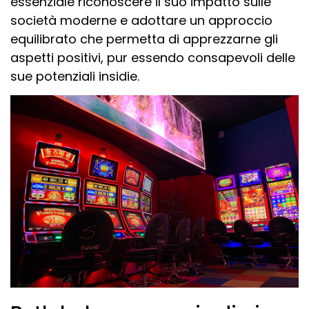
essenziale riconoscere il suo impatto sulle
società moderne e adottare un approccio
equilibrato che permetta di apprezzarne gli
aspetti positivi, pur essendo consapevoli delle
sue potenziali insidie.