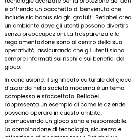
tecnologie avanzate per la protezione dei dati
e offrendo un pacchetto di benvenuto che
include sia bonus sia giri gratuiti, Betlabel crea
un ambiente dove gli utenti possono divertirsi
senza preoccupazioni. La trasparenza e la
regolamentazione sono al centro della sua
operatività, assicurando che gli utenti siano
sempre informati sui rischi e sui benefici del
gioco.
In conclusione, il significato culturale del gioco
d’azzardo nella società moderna è un tema
complesso e sfaccettato. Betlabel
rappresenta un esempio di come le aziende
possano operare in questo ambito,
promuovendo un gioco sano e responsabile.
La combinazione di tecnologia, sicurezza e