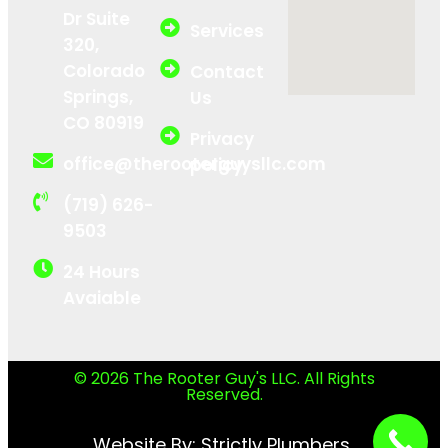
Dr Suite
Services
320,
Colorado
Contact
Springs,
Us
CO 80919
Privacy
office@therooterguysllc.com
policy
(719) 626-
9503
24 Hours
Avaiable
© 2026 The Rooter Guy's LLC. All Rights
Reserved.
Website By:
Strictly Plumbers