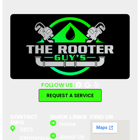
FOLLOW US :
REQUEST A SERVICE
CONTACT
QUICK LINKS
FIND US
INFO
Home
5825
About Us
Delmonico