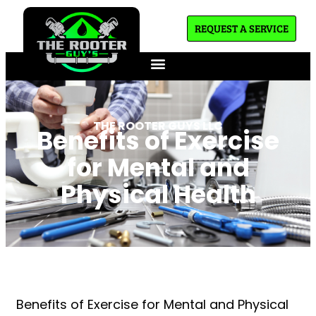
REQUEST A SERVICE
THE ROOTER GUYS LLC
Benefits of Exercise
for Mental and
Physical Health
Benefits of Exercise for Mental and Physical