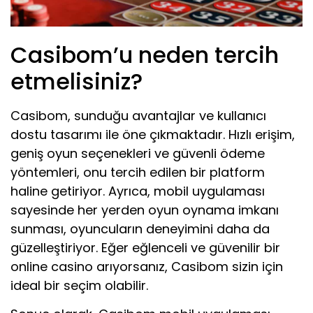
Casibom’u neden tercih
etmelisiniz?
Casibom, sunduğu avantajlar ve kullanıcı
dostu tasarımı ile öne çıkmaktadır. Hızlı erişim,
geniş oyun seçenekleri ve güvenli ödeme
yöntemleri, onu tercih edilen bir platform
haline getiriyor. Ayrıca, mobil uygulaması
sayesinde her yerden oyun oynama imkanı
sunması, oyuncuların deneyimini daha da
güzelleştiriyor. Eğer eğlenceli ve güvenilir bir
online casino arıyorsanız, Casibom sizin için
ideal bir seçim olabilir.