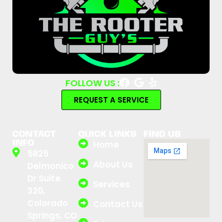
FOLLOW US :
REQUEST A SERVICE
CONTACT
QUICK LINKS
FIND US
INFO
Home
5825
About Us
Delmonico
Dr Suite
Services
320,
Colorado
Contact Us
Springs, CO