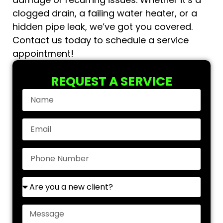
clogged drain, a failing water heater, or a
hidden pipe leak, we’ve got you covered.
Contact us today to schedule a service
appointment!
REQUEST A SERVICE