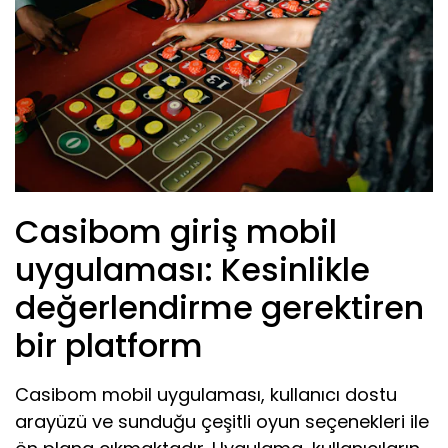
Casibom giriş mobil
uygulaması: Kesinlikle
değerlendirme gerektiren
bir platform
Casibom mobil uygulaması, kullanıcı dostu
arayüzü ve sunduğu çeşitli oyun seçenekleri ile