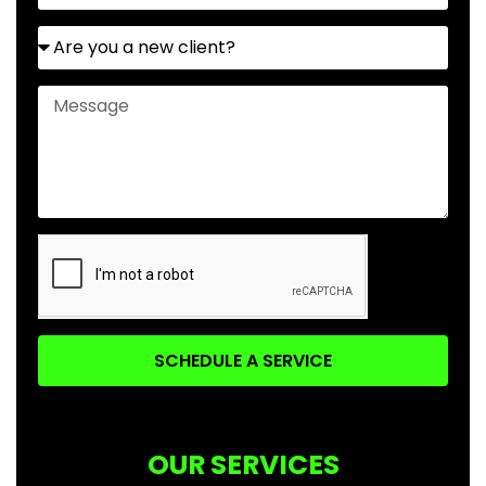
SCHEDULE A SERVICE
OUR SERVICES