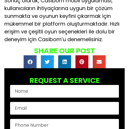
Sonuç olarak, Casibom mobil uygulaması,
kullanıcıların ihtiyaçlarına uygun bir çözüm
sunmakta ve oyunun keyfini çıkarmak için
mükemmel bir platform oluşturmaktadır. Hızlı
erişim ve çeşitli oyun seçenekleri ile dolu bir
deneyim için Casibom’u denemelisiniz.
SHARE OUR POST
REQUEST A SERVICE