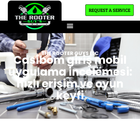
REQUEST A SERVICE
THE ROOTER GUYS LLC
Casibom giriş mobil
uygulama incelemesi:
hızlı erişim ve oyun
keyfi