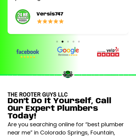
Versis747
THE ROOTER GUYS LLC
Don’t Do It Yourself, Call
Our Expert Plumbers
Today!
Are you searching online for “best plumber
near me” in Colorado Springs, Fountain,