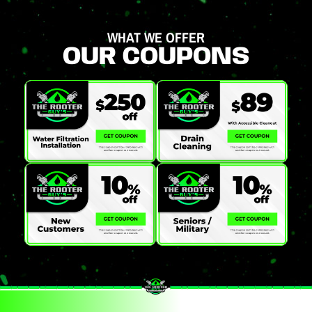
WHAT WE OFFER
OUR COUPONS