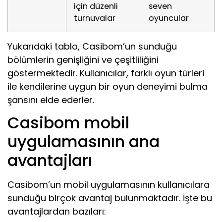
için düzenli
seven
turnuvalar
oyuncular
Yukarıdaki tablo, Casibom’un sunduğu
bölümlerin genişliğini ve çeşitliliğini
göstermektedir. Kullanıcılar, farklı oyun türleri
ile kendilerine uygun bir oyun deneyimi bulma
şansını elde ederler.
Casibom mobil
uygulamasının ana
avantajları
Casibom’un mobil uygulamasının kullanıcılara
sunduğu birçok avantaj bulunmaktadır. İşte bu
avantajlardan bazıları: