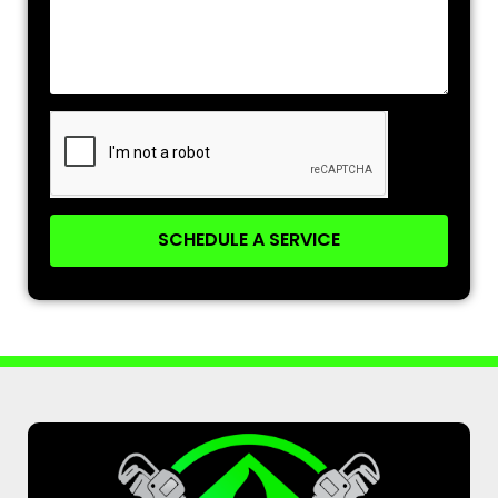
SCHEDULE A SERVICE