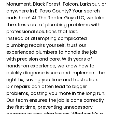
Monument, Black Forest, Falcon, Larkspur, or
anywhere in El Paso County? Your search
ends here! At The Rooter Guys LLC, we take
the stress out of plumbing problems with
professional solutions that last.
Instead of attempting complicated
plumbing repairs yourself, trust our
experienced plumbers to handle the job
with precision and care. With years of
hands-on experience, we know how to
quickly diagnose issues and implement the
right fix, saving you time and frustration.
DIY repairs can often lead to bigger
problems, costing you more in the long run.
Our team ensures the job is done correctly
the first time, preventing unnecessary
damage or recurring issues. Whether it’s a