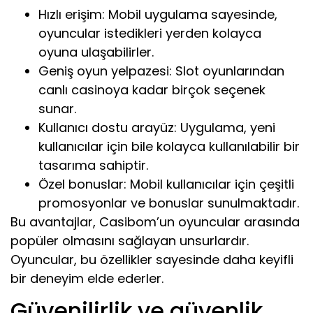
Hızlı erişim: Mobil uygulama sayesinde,
oyuncular istedikleri yerden kolayca
oyuna ulaşabilirler.
Geniş oyun yelpazesi: Slot oyunlarından
canlı casinoya kadar birçok seçenek
sunar.
Kullanıcı dostu arayüz: Uygulama, yeni
kullanıcılar için bile kolayca kullanılabilir bir
tasarıma sahiptir.
Özel bonuslar: Mobil kullanıcılar için çeşitli
promosyonlar ve bonuslar sunulmaktadır.
Bu avantajlar, Casibom’un oyuncular arasında
popüler olmasını sağlayan unsurlardır.
Oyuncular, bu özellikler sayesinde daha keyifli
bir deneyim elde ederler.
Güvenilirlik ve güvenlik