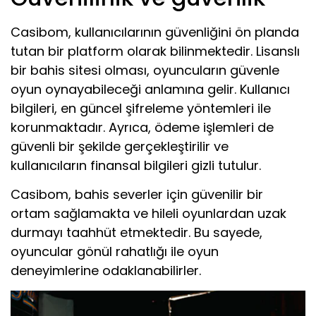
Casibom, kullanıcılarının güvenliğini ön planda
tutan bir platform olarak bilinmektedir. Lisanslı
bir bahis sitesi olması, oyuncuların güvenle
oyun oynayabileceği anlamına gelir. Kullanıcı
bilgileri, en güncel şifreleme yöntemleri ile
korunmaktadır. Ayrıca, ödeme işlemleri de
güvenli bir şekilde gerçekleştirilir ve
kullanıcıların finansal bilgileri gizli tutulur.
Casibom, bahis severler için güvenilir bir
ortam sağlamakta ve hileli oyunlardan uzak
durmayı taahhüt etmektedir. Bu sayede,
oyuncular gönül rahatlığı ile oyun
deneyimlerine odaklanabilirler.