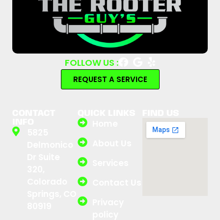
FOLLOW US :
REQUEST A SERVICE
CONTACT
QUICK LINKS
FIND US
INFO
Home
5825
About Us
Delmonico
Dr Suite
Services
320,
Colorado
Contact Us
Springs, CO
Privacy
80919
policy