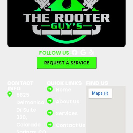
FOLLOW US :
REQUEST A SERVICE
CONTACT
QUICK LINKS
FIND US
INFO
Home
5825
About Us
Delmonico
Dr Suite
Services
320,
Colorado
Contact Us
Springs, CO