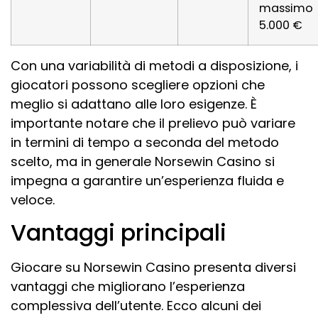
massimo
5.000 €
Con una variabilità di metodi a disposizione, i
giocatori possono scegliere opzioni che
meglio si adattano alle loro esigenze. È
importante notare che il prelievo può variare
in termini di tempo a seconda del metodo
scelto, ma in generale Norsewin Casino si
impegna a garantire un’esperienza fluida e
veloce.
Vantaggi principali
Giocare su Norsewin Casino presenta diversi
vantaggi che migliorano l’esperienza
complessiva dell’utente. Ecco alcuni dei