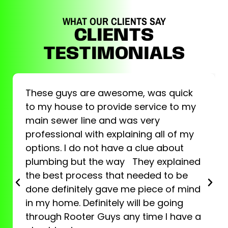
WHAT OUR CLIENTS SAY
CLIENTS
TESTIMONIALS
These guys are awesome, was quick
to my house to provide service to my
main sewer line and was very
professional with explaining all of my
options. I do not have a clue about
plumbing but the way They explained
the best process that needed to be
done definitely gave me piece of mind
in my home. Definitely will be going
through Rooter Guys any time I have a