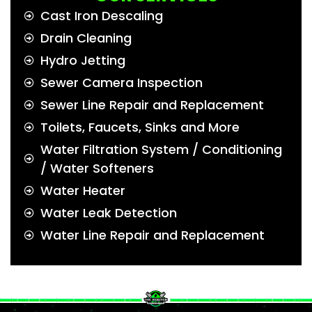
Cast Iron Descaling
Drain Cleaning
Hydro Jetting
Sewer Camera Inspection
Sewer Line Repair and Replacement
Toilets, Faucets, Sinks and More
Water Filtration System / Conditioning
/ Water Softeners
Water Heater
Water Leak Detection
Water Line Repair and Replacement