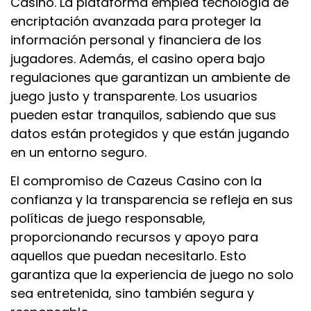
Casino. La plataforma emplea tecnología de
encriptación avanzada para proteger la
información personal y financiera de los
jugadores. Además, el casino opera bajo
regulaciones que garantizan un ambiente de
juego justo y transparente. Los usuarios
pueden estar tranquilos, sabiendo que sus
datos están protegidos y que están jugando
en un entorno seguro.
El compromiso de Cazeus Casino con la
confianza y la transparencia se refleja en sus
políticas de juego responsable,
proporcionando recursos y apoyo para
aquellos que puedan necesitarlo. Esto
garantiza que la experiencia de juego no solo
sea entretenida, sino también segura y