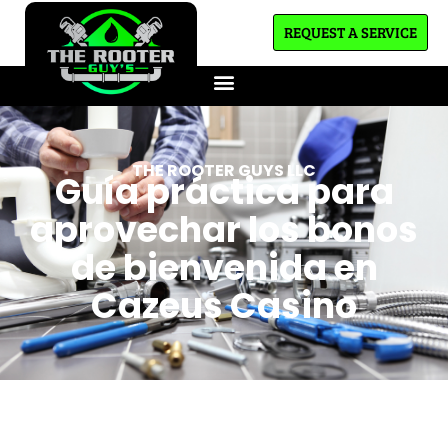
REQUEST A SERVICE
THE ROOTER GUYS LLC
Guía práctica para
aprovechar los bonos
de bienvenida en
Cazeus Casino