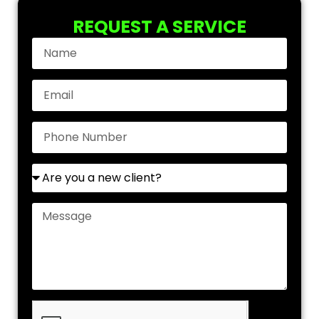
REQUEST A SERVICE