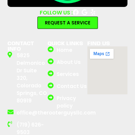
FOLLOW US :
REQUEST A SERVICE
CONTACT
QUICK LINKS
FIND US
INFO
Home
5825
About Us
Delmonico
Dr Suite
Services
320,
Colorado
Contact Us
Springs, CO
Privacy
80919
policy
office@therooterguysllc.com
(719) 626-
9503