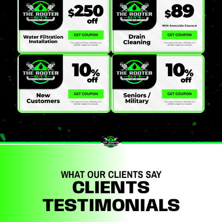
WHAT OUR CLIENTS SAY
CLIENTS
TESTIMONIALS