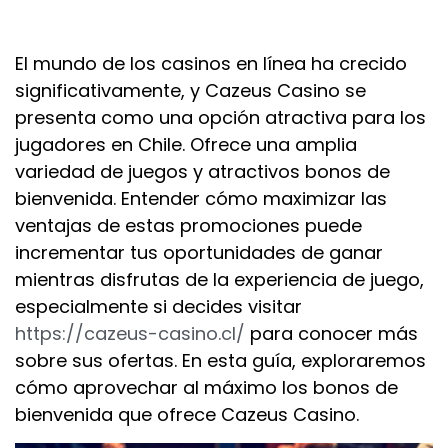
El mundo de los casinos en línea ha crecido
significativamente, y Cazeus Casino se
presenta como una opción atractiva para los
jugadores en Chile. Ofrece una amplia
variedad de juegos y atractivos bonos de
bienvenida. Entender cómo maximizar las
ventajas de estas promociones puede
incrementar tus oportunidades de ganar
mientras disfrutas de la experiencia de juego,
especialmente si decides visitar
https://cazeus-casino.cl/
para conocer más
sobre sus ofertas. En esta guía, exploraremos
cómo aprovechar al máximo los bonos de
bienvenida que ofrece Cazeus Casino.