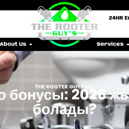
24HR 
About Us
Services
THE ROOTER GUYS LLC
о бонусы: 2026 ж
болады?