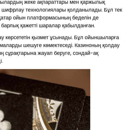
йыншылардың жеке ақпараттары мен қаржылық
уи шифрлау технологиялары қолданылады. Бұл тек
 қатар ойын платформасының беделін де
 барлық қажетті шаралар қабылданған.
ау көрсететін қызмет ұсынады. Бұл ойыншыларға
маларды шешуге көмектеседі. Казиноның қолдау
ң сұрақтарына жауап беруге, сондай-ақ
.