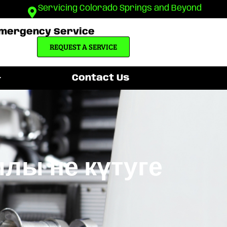
Servicing Colorado Springs and Beyond
Emergency Service
REQUEST A SERVICE
Contact Us
ылы не күтуге