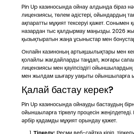
Pin Up казиносында ойнау алдында біраз н
лицензиясы, төлем әдістері, ойындардың та
ақпаратты мұқият тексеруі қажет. Сонымен 
назардан тыс қалдырмау маңызды. 2026 ж
қызықтыратын жаңа ұсыныстар мен бонуста
Онлайн казиноның артықшылықтары мен кемш
қолайлы жағдайларды таңдап, жоғары сапал
лицензиясы мен қауіпсіздігі ойыншылардың с
мен жылдам шығару уақыты ойыншыларға ы
Қалай бастау керек?
Pin Up казиносында ойнауды бастаудың бір
ойыншыларға тіркелу процесін жеңілдетеді
әрбір қадамды мұқият орындау қажет.
Тіркелу:
Ресми веб-сайтқа кіріп, тірк