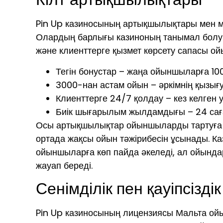
Pin Up казиносының артықшылықтары мен мүм
Олардың барлығы казиноның танымал болуын
және клиенттерге қызмет көрсету сапасы ой
Тегін бонустар – жаңа ойыншыларға 100
3000-нан астам ойын – әркімнің қызы
Клиенттерге 24/7 қолдау – кез келген у
Биік шығарылым жылдамдығы – 24 саға
Осы артықшылықтар ойыншыларды тартуға ық
ортада жақсы ойын тәжірибесін ұсынады. К
ойыншыларға көп пайда әкеледі, ал ойынд
жауап береді.
Сенімділік пен қауіпсіздік
Pin Up казиносының лицензиясы Мальта ойы