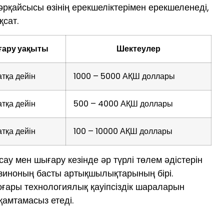
 әрқайсысы өзінің ерекшеліктерімен ерекшеленеді,
сат.
ару уақыты
Шектеулер
атқа дейін
1000 – 5000 АҚШ доллары
атқа дейін
500 – 4000 АҚШ доллары
атқа дейін
100 – 10000 АҚШ доллары
ау мен шығару кезінде әр түрлі төлем әдістерін
казиноның басты артықшылықтарының бірі.
ғары технологиялық қауіпсіздік шараларын
қамтамасыз етеді.