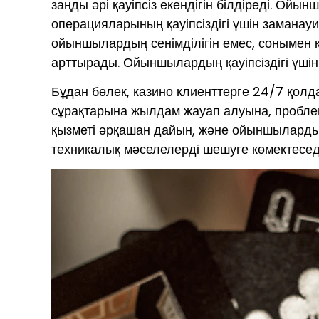
заңды әрі қауіпсіз екендігін білдіреді. О
операцияларының қауіпсіздігі үшін замана
ойыншылардың сенімділігін емес, сонымен
арттырады. Ойыншылардың қауіпсіздігі үшін
Бұдан бөлек, казино клиенттерге 24/7 қолд
сұрақтарына жылдам жауап алуына, пробле
қызметі әрқашан дайын, және ойыншыларды
техникалық мәселелерді шешуге көмектеседі