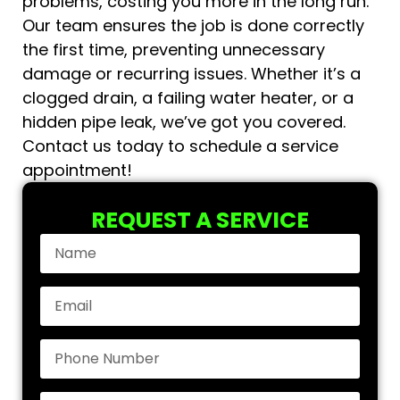
problems, costing you more in the long run.
Our team ensures the job is done correctly
the first time, preventing unnecessary
damage or recurring issues. Whether it’s a
clogged drain, a failing water heater, or a
hidden pipe leak, we’ve got you covered.
Contact us today to schedule a service
appointment!
REQUEST A SERVICE