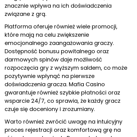
znacznie wpływa na ich doświadczenia
związane z grą.
Platforma oferuje również wiele promocji,
które mają na celu zwiększenie
emocjonalnego zaangażowania graczy.
Dostępność bonusu powitalnego oraz
darmowych spinów daje możliwość
rozpoczęcia gry z wyższym saldem, co może
pozytywnie wpłynąć na pierwsze
doświadczenia gracza. Mafia Casino
gwarantuje również szybkie płatności oraz
wsparcie 24/7, co sprawia, że każdy gracz
czuje się doceniony i zrozumiany.
Warto również zwrócić uwagę na intuicyjny
proces rejestracji oraz komfortową grę na