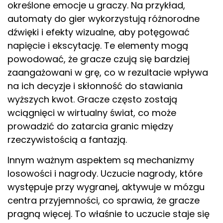
określone emocje u graczy. Na przykład,
automaty do gier wykorzystują różnorodne
dźwięki i efekty wizualne, aby potęgować
napięcie i ekscytację. Te elementy mogą
powodować, że gracze czują się bardziej
zaangażowani w grę, co w rezultacie wpływa
na ich decyzje i skłonność do stawiania
wyższych kwot. Gracze często zostają
wciągnięci w wirtualny świat, co może
prowadzić do zatarcia granic między
rzeczywistością a fantazją.
Innym ważnym aspektem są mechanizmy
losowości i nagrody. Uczucie nagrody, które
występuje przy wygranej, aktywuje w mózgu
centra przyjemności, co sprawia, że gracze
pragną więcej. To właśnie to uczucie staje się