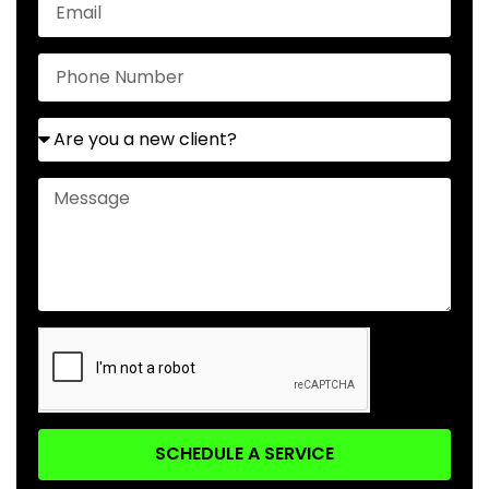
SCHEDULE A SERVICE