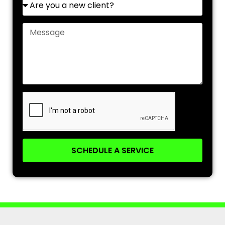
SCHEDULE A SERVICE