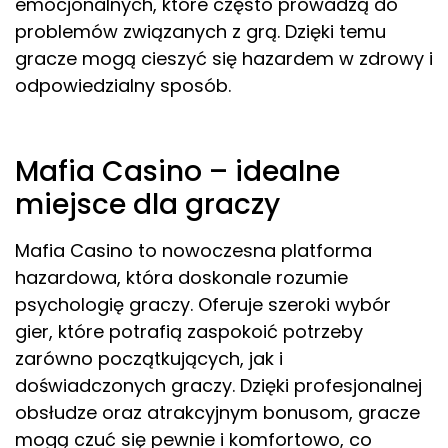
emocjonalnych, które często prowadzą do
problemów związanych z grą. Dzięki temu
gracze mogą cieszyć się hazardem w zdrowy i
odpowiedzialny sposób.
Mafia Casino – idealne
miejsce dla graczy
Mafia Casino to nowoczesna platforma
hazardowa, która doskonale rozumie
psychologię graczy. Oferuje szeroki wybór
gier, które potrafią zaspokoić potrzeby
zarówno początkujących, jak i
doświadczonych graczy. Dzięki profesjonalnej
obsłudze oraz atrakcyjnym bonusom, gracze
mogą czuć się pewnie i komfortowo, co