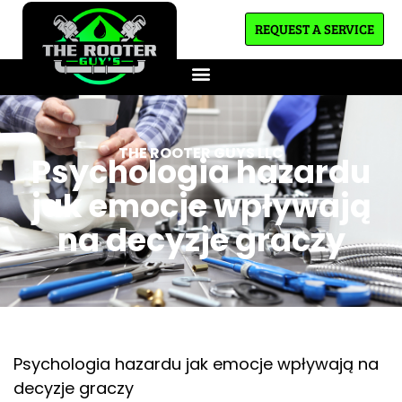
REQUEST A SERVICE
THE ROOTER GUYS LLC
Psychologia hazardu
jak emocje wpływają
na decyzje graczy
Psychologia hazardu jak emocje wpływają na
decyzje graczy