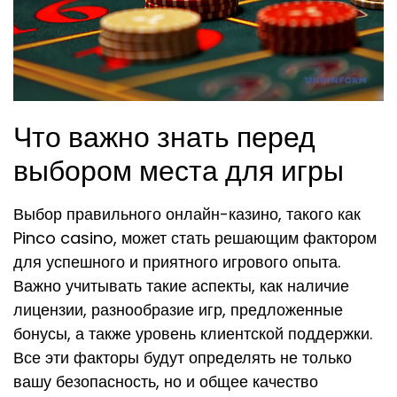
Что важно знать перед
выбором места для игры
Выбор правильного онлайн-казино, такого как
Pinco casino, может стать решающим фактором
для успешного и приятного игрового опыта.
Важно учитывать такие аспекты, как наличие
лицензии, разнообразие игр, предложенные
бонусы, а также уровень клиентской поддержки.
Все эти факторы будут определять не только
вашу безопасность, но и общее качество