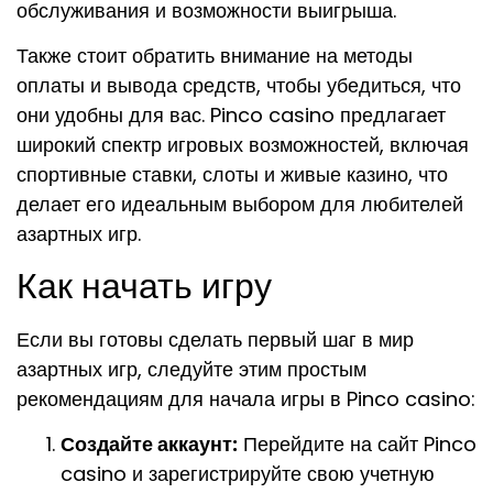
обслуживания и возможности выигрыша.
Также стоит обратить внимание на методы
оплаты и вывода средств, чтобы убедиться, что
они удобны для вас. Pinco casino предлагает
широкий спектр игровых возможностей, включая
спортивные ставки, слоты и живые казино, что
делает его идеальным выбором для любителей
азартных игр.
Как начать игру
Если вы готовы сделать первый шаг в мир
азартных игр, следуйте этим простым
рекомендациям для начала игры в Pinco casino:
Создайте аккаунт:
Перейдите на сайт Pinco
casino и зарегистрируйте свою учетную