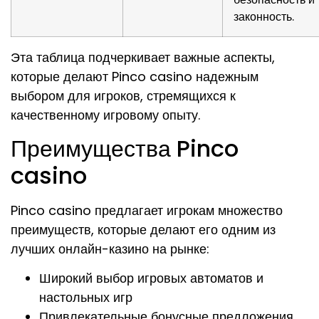
законность.
Эта таблица подчеркивает важные аспекты,
которые делают Pinco casino надежным
выбором для игроков, стремящихся к
качественному игровому опыту.
Преимущества Pinco
casino
Pinco casino предлагает игрокам множество
преимуществ, которые делают его одним из
лучших онлайн-казино на рынке:
Широкий выбор игровых автоматов и
настольных игр
Привлекательные бонусные предложения