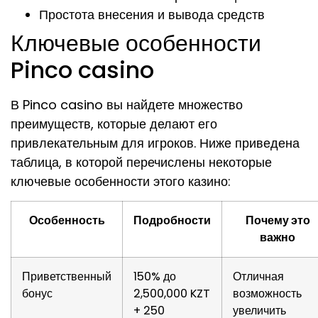
Простота внесения и вывода средств
Ключевые особенности
Pinco casino
В Pinco casino вы найдете множество
преимуществ, которые делают его
привлекательным для игроков. Ниже приведена
таблица, в которой перечислены некоторые
ключевые особенности этого казино:
Особенность
Подробности
Почему это
важно
Приветственный
150% до
Отличная
бонус
2,500,000 KZT
возможность
+ 250
увеличить