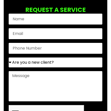
REQUEST A SERVICE