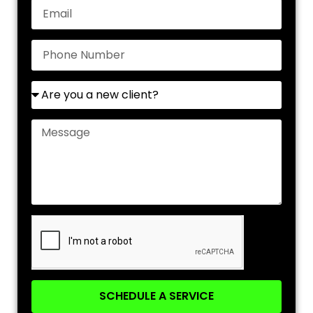
SCHEDULE A SERVICE