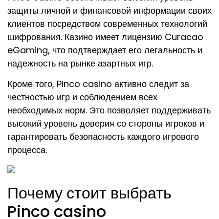
защиты личной и финансовой информации своих
клиентов посредством современных технологий
шифрования. Казино имеет лицензию Curacao
eGaming, что подтверждает его легальность и
надежность на рынке азартных игр.
Кроме того, Pinco casino активно следит за
честностью игр и соблюдением всех
необходимых норм. Это позволяет поддерживать
высокий уровень доверия со стороны игроков и
гарантировать безопасность каждого игрового
процесса.
Почему стоит выбрать
Pinco casino