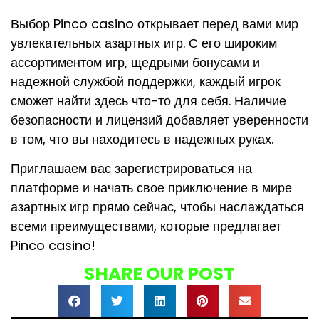
Выбор Pinco casino открывает перед вами мир
увлекательных азартных игр. С его широким
ассортиментом игр, щедрыми бонусами и
надежной службой поддержки, каждый игрок
сможет найти здесь что-то для себя. Наличие
безопасности и лицензий добавляет уверенности
в том, что вы находитесь в надежных руках.
Приглашаем вас зарегистрироваться на
платформе и начать свое приключение в мире
азартных игр прямо сейчас, чтобы наслаждаться
всеми преимуществами, которые предлагает
Pinco casino!
SHARE OUR POST