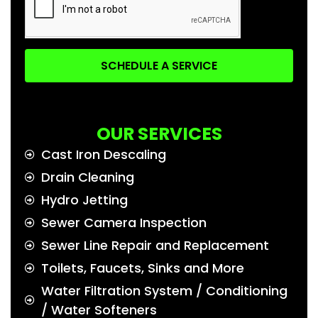
SCHEDULE A SERVICE
OUR SERVICES
Cast Iron Descaling
Drain Cleaning
Hydro Jetting
Sewer Camera Inspection
Sewer Line Repair and Replacement
Toilets, Faucets, Sinks and More
Water Filtration System / Conditioning
/ Water Softeners