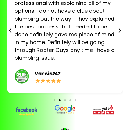
professional with explaining all of my
options. I do not have a clue about
plumbing but the way They explained
the best process that needed to be
done definitely gave me piece of mind
in my home. Definitely will be going
through Rooter Guys any time I have a
plumbing issue.
Versis747