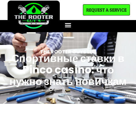
REQUEST A SERVICE
THE ROOTER GUYS LLC
Спортивные ставки в
Pinco casino: что
нужно знать новичкам