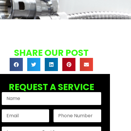
SHARE OUR POST
REQUEST A SERVICE