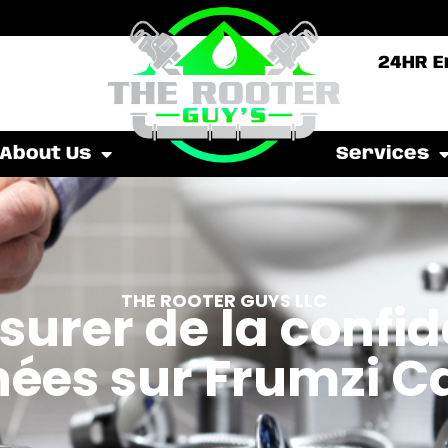
24HR 
About Us
Services
THE ROOTER GUYS LLC
rer de la confide
ées sur Frumzi C