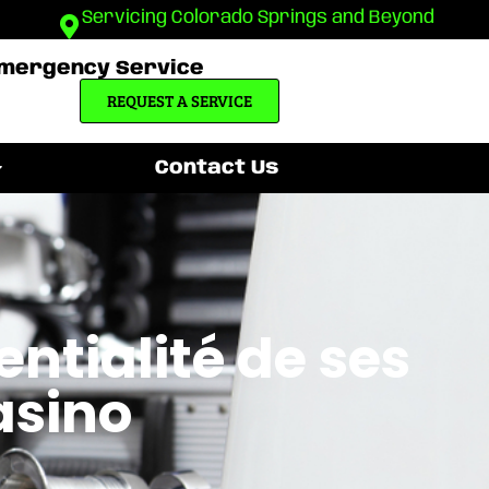
Servicing Colorado Springs and Beyond
Emergency Service
REQUEST A SERVICE
Contact Us
ntialité de ses
asino