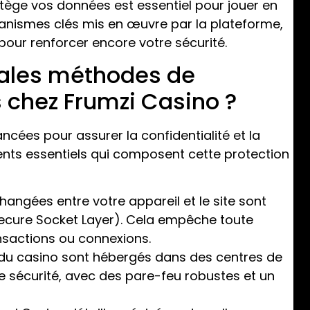
ge vos données est essentiel pour jouer en
canismes clés mis en œuvre par la plateforme,
pour renforcer encore votre sécurité.
ipales méthodes de
 chez Frumzi Casino ?
ncées pour assurer la confidentialité et la
éments essentiels qui composent cette protection
angées entre votre appareil et le site sont
Secure Socket Layer). Cela empêche toute
ansactions ou connexions.
 du casino sont hébergés dans des centres de
 sécurité, avec des pare-feu robustes et un