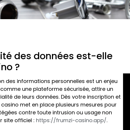
lité des données est-elle
ino ?
ion des informations personnelles est un enjeu
t comme une plateforme sécurisée, attire un
alité de leurs données. Dès votre inscription et
le casino met en place plusieurs mesures pour
otégées contre toute intrusion ou usage non
 site officiel :
https://frumzi-casino.app/
.