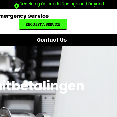
Servicing Colorado Springs and Beyond
Emergency Service
REQUEST A SERVICE
Contact Us
uitbetalingen