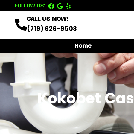
FOLLOW US:
CALL US NOW!
(719) 626-9503
Home
Kokobet Casi