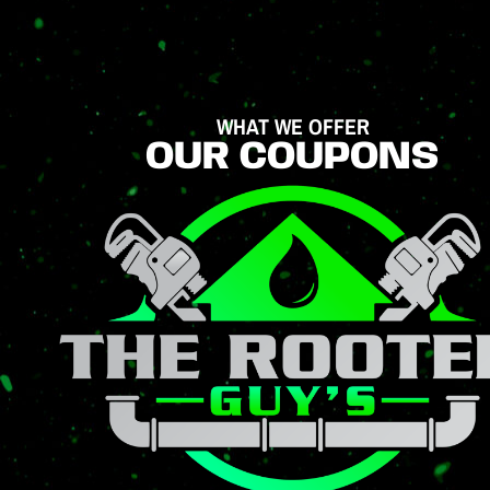
WHAT WE OFFER
OUR COUPONS