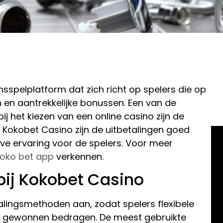
nsspelplatform dat zich richt op spelers die op
n en aantrekkelijke bonussen. Een van de
j het kiezen van een online casino zijn de
ij Kokobet Casino zijn de uitbetalingen goed
ve ervaring voor de spelers. Voor meer
oko bet app
verkennen.
ij Kokobet Casino
alingsmethoden aan, zodat spelers flexibele
 gewonnen bedragen. De meest gebruikte