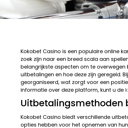
Kokobet Casino is een populaire online ka
zoek zijn naar een breed scala aan spelle
belangrijkste aspecten om te overwegen bi
uitbetalingen en hoe deze zijn geregeld. B
georganiseerd, wat zorgt voor een positie
informatie over deze platform, kunt u de
k
Uitbetalingsmethoden b
Kokobet Casino biedt verschillende uitbet
opties hebben voor het opnemen van hun