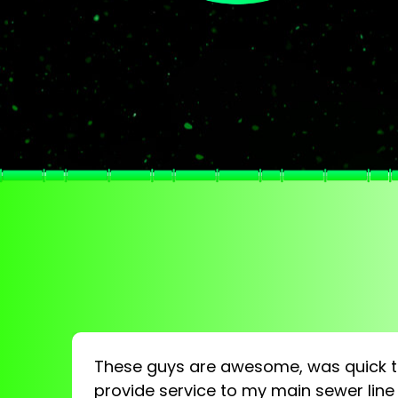
These guys are awesome, was quick 
n the
provide service to my main sewer lin