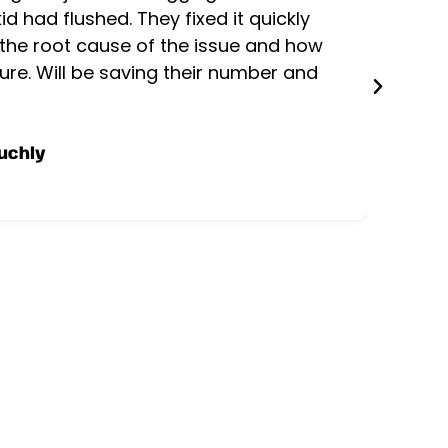
id had flushed. They fixed it quickly
was 
he root cause of the issue and how
probl
uture. Will be saving their number and
sewe
reco
uchly