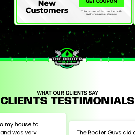
WHAT OUR CLIENTS SAY
CLIENTS TESTIMONIALS
to my house to
e and was very
The Rooter Guys did a 