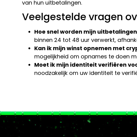
van hun uitbetalingen.
Veelgestelde vragen ov
Hoe snel worden mijn uitbetalinge
binnen 24 tot 48 uur verwerkt, afhan
Kan ik mijn winst opnemen met cry
mogelijkheid om opnames te doen met
Moet ik mijn identiteit verifiëren 
noodzakelijk om uw identiteit te veri