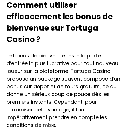
Comment utiliser
efficacement les bonus de
bienvenue sur Tortuga
Casino ?
Le bonus de bienvenue reste la porte
d’entrée la plus lucrative pour tout nouveau
joueur sur la plateforme. Tortuga Casino
propose un package souvent composé d’un
bonus sur dépôt et de tours gratuits, ce qui
donne un sérieux coup de pouce dès les
premiers instants. Cependant, pour
maximiser cet avantage, il faut
impérativement prendre en compte les
conditions de mise.