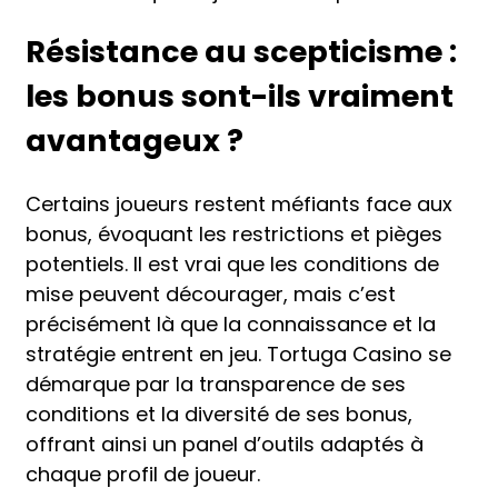
Résistance au scepticisme :
les bonus sont-ils vraiment
avantageux ?
Certains joueurs restent méfiants face aux
bonus, évoquant les restrictions et pièges
potentiels. Il est vrai que les conditions de
mise peuvent décourager, mais c’est
précisément là que la connaissance et la
stratégie entrent en jeu. Tortuga Casino se
démarque par la transparence de ses
conditions et la diversité de ses bonus,
offrant ainsi un panel d’outils adaptés à
chaque profil de joueur.