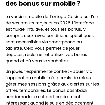
des bonus sur mobile ?
La version mobile de Tortuga Casino est l’un
de ses atouts majeurs en 2026. L’interface
est fluide, intuitive, et tous les bonus, y
compris ceux avec conditions spécifiques,
sont accessibles via smartphone ou
tablette. Cela vous permet de jouer,
déposer, réclamer et utiliser vos bonus
quand et où vous le souhaitez.
Un joueur expérimenté confie : « Jouer via
l’application mobile m’a permis de mieux
gérer mes sessions grâce aux alertes sur les
offres temporaires. Le bonus cashback
hebdomadaire est particulièrement
intéressant quand je suis en déplacement. »