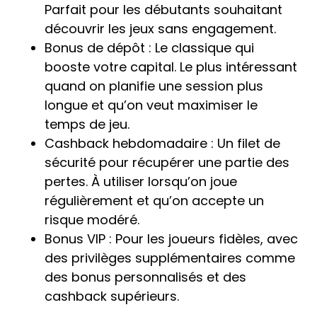
Parfait pour les débutants souhaitant
découvrir les jeux sans engagement.
Bonus de dépôt : Le classique qui
booste votre capital. Le plus intéressant
quand on planifie une session plus
longue et qu’on veut maximiser le
temps de jeu.
Cashback hebdomadaire : Un filet de
sécurité pour récupérer une partie des
pertes. À utiliser lorsqu’on joue
régulièrement et qu’on accepte un
risque modéré.
Bonus VIP : Pour les joueurs fidèles, avec
des privilèges supplémentaires comme
des bonus personnalisés et des
cashback supérieurs.