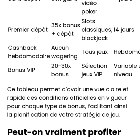
vidéo
poker
Slots
35x bonus
Premier dépôt
classiques,
14 jours
+ dépôt
blackjack
Cashback
Aucun
Tous jeux
Hebdoma
hebdomadaire
wagering
20-30x
Sélection
Variable 
Bonus VIP
bonus
jeux VIP
niveau
Ce tableau permet d’avoir une vue claire et
rapide des conditions officielles en vigueur
pour chaque type de bonus, facilitant ainsi
la planification de votre stratégie de jeu.
Peut-on vraiment profiter