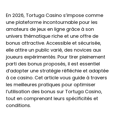
En 2026, Tortuga Casino s’impose comme
une plateforme incontournable pour les
amateurs de jeux en ligne grâce à son
univers thématique riche et une offre de
bonus attractive. Accessible et sécurisée,
elle attire un public varié, des novices aux
joueurs expérimentés. Pour tirer pleinement
parti des bonus proposés, il est essentiel
d’adopter une stratégie réfléchie et adaptée
à ce casino. Cet article vous guide à travers
les meilleures pratiques pour optimiser
l’utilisation des bonus sur Tortuga Casino,
tout en comprenant leurs spécificités et
conditions.