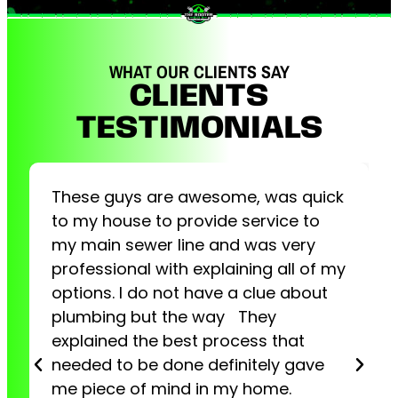
WHAT OUR CLIENTS SAY
CLIENTS
TESTIMONIALS
These guys are awesome, was quick
to my house to provide service to
my main sewer line and was very
professional with explaining all of my
options. I do not have a clue about
plumbing but the way They
explained the best process that
needed to be done definitely gave
me piece of mind in my home.