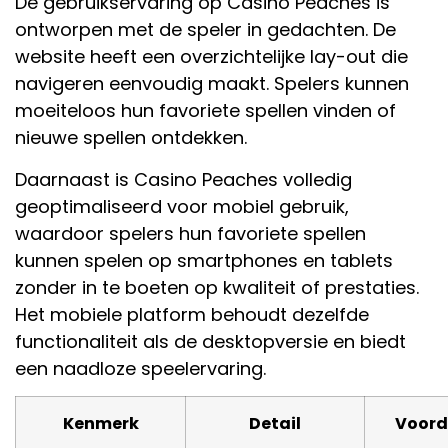
De gebruikservaring op Casino Peaches is
ontworpen met de speler in gedachten. De
website heeft een overzichtelijke lay-out die
navigeren eenvoudig maakt. Spelers kunnen
moeiteloos hun favoriete spellen vinden of
nieuwe spellen ontdekken.
Daarnaast is Casino Peaches volledig
geoptimaliseerd voor mobiel gebruik,
waardoor spelers hun favoriete spellen
kunnen spelen op smartphones en tablets
zonder in te boeten op kwaliteit of prestaties.
Het mobiele platform behoudt dezelfde
functionaliteit als de desktopversie en biedt
een naadloze speelervaring.
Kenmerk
Detail
Voord