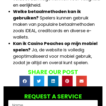
en eerlijkheid.
Welke betaalmethoden kan ik
gebruiken?
Spelers kunnen gebruik
maken van populaire betaalmethoden
zoals iDEAL, creditcards en diverse e-
wallets.
Kan ik Casino Peaches op mijn mobiel
spelen?
Ja, de website is volledig
geoptimaliseerd voor mobiel gebruik,
zodat je altijd en overal kunt spelen.
SHARE OUR POST
REQUEST A SERVICE