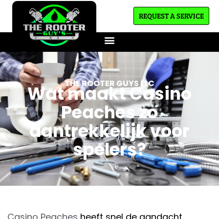
REQUEST A SERVICE
THE ROOTER GUYS LLC
Wat maakt Casino
Peaches zo
aantrekkelijk voor
spelers?
Casino Peaches
heeft snel de aandacht