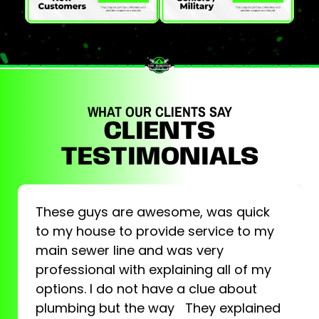
WHAT OUR CLIENTS SAY
CLIENTS
TESTIMONIALS
These guys are awesome, was quick
to my house to provide service to my
main sewer line and was very
professional with explaining all of my
options. I do not have a clue about
plumbing but the way They explained