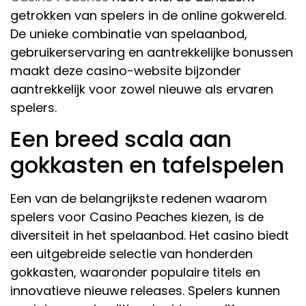
getrokken van spelers in de online gokwereld.
De unieke combinatie van spelaanbod,
gebruikerservaring en aantrekkelijke bonussen
maakt deze casino-website bijzonder
aantrekkelijk voor zowel nieuwe als ervaren
spelers.
Een breed scala aan
gokkasten en tafelspelen
Een van de belangrijkste redenen waarom
spelers voor Casino Peaches kiezen, is de
diversiteit in het spelaanbod. Het casino biedt
een uitgebreide selectie van honderden
gokkasten, waaronder populaire titels en
innovatieve nieuwe releases. Spelers kunnen