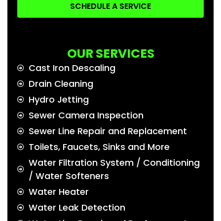
SCHEDULE A SERVICE
OUR SERVICES
Cast Iron Descaling
Drain Cleaning
Hydro Jetting
Sewer Camera Inspection
Sewer Line Repair and Replacement
Toilets, Faucets, Sinks and More
Water Filtration System / Conditioning
/ Water Softeners
Water Heater
Water Leak Detection