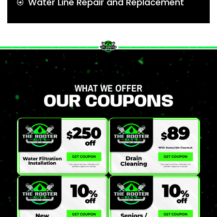
Water Line Repair and Replacement
WHAT WE OFFER
OUR COUPONS