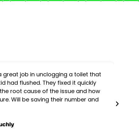
great job in unclogging a toilet that
Thes
id had flushed. They fixed it quickly
was 
he root cause of the issue and how
probl
uture. Will be saving their number and
sewe
reco
uchly