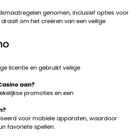
dsmaatregelen genomen, inclusief opties voor
it draait om het creëren van een veilige
no
e licentie en gebruikt veilige
Casino aan?
kelijkse promoties en een
n?
aliseerd voor mobiele apparaten, waardoor
n favoriete spellen.